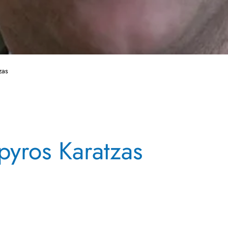
zas
pyros Karatzas